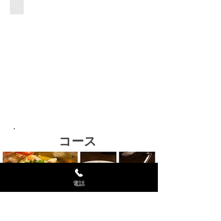
は
タルタルクラッカー ￥880
鮮
ク
季
や
隠
魚
リ
節
わ
れ
介
ー
に
ら
メ
の
ミ
よ
か
ニ
エ
ー
り
で
ュ
キ
た
替
肉
ー
ス
ま
わ
汁
た
ご
り
ま
当
っ
と
ま
で
店
ぷ
ベ
す
愛
自
り
ー
せ
家
の
コ
ま
製
ス
ン
す。
タ
ー
の
ル
プ
味
コース
お
タ
は
わ
肉
ル
バ
い
の
ソ
ケ
豊
風
ー
ッ
か
味
ス
ト
電話
で
を
は、
を
コ
最
タ
浸
ク
大
イ
し
も
限
ミ
て