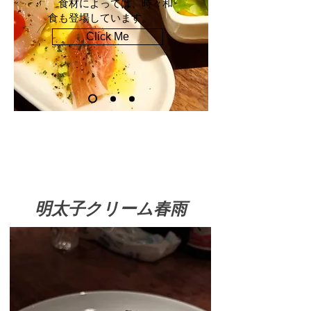
食材によっては、時々和
食も登場しています。
Click Me
​Menu consigliato della
stagione
明太子クリーム春雨