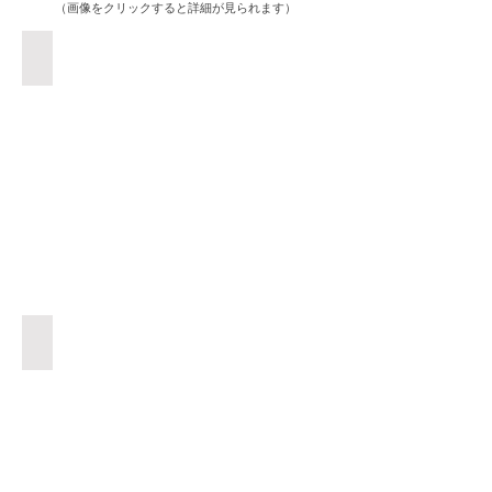
（画像をクリックすると詳細が見られます）
オムレツ ￥1110
当
店
一
番
人
気
メ
ニ
ュ
ー
プ
レ
ー
カルパッチョサラダ風 ￥1540
ン・
厚
明
め
太
に
子・
カ
チ
ッ
ー
ト
ズ
し